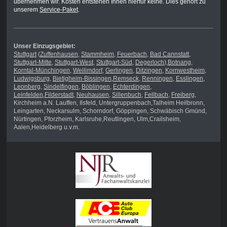
übernehmen wir. Kosten entstehen Ihnen hierfür keine. Dies gehört zu
unserem
Service-Paket
.
Unser Einzugsgebiet:
Stuttgart
(
Zuffenhausen
,
Stammheim
,
Feuerbach
,
Bad Cannstatt
,
Stuttgart-Mitte
,
Stuttgart-West
,
Stuttgart-Süd
,
Degerloch
),
Botnang
,
Korntal-Münchingen
,
Weilimdorf
,
Gerlingen
,
Ditzingen
,
Kornwestheim
,
Ludwigsburg
,
Bietigheim-Bissingen
,
Remseck
,
Renningen
,
Esslingen
,
Leonberg
,
Sindelfingen
,
Böblingen
,
Echterdingen
,
Leinfelden
,
Filderstadt
,
Neuhausen
,
Sillenbuch
,
Fellbach
,
Freiberg
,
Kirchheim a.N. Lauffen, Ilsfeld, Untergruppenbach,Talheim Heilbronn,
Leingarten, Neckarsulm, Schorndorf, Göppingen, Schwäbisch Gmünd,
Nürtingen, Pforzheim, Karlsruhe,Reutlingen, Ulm,Crailsheim,
Aalen,Heidelberg u.v.m.