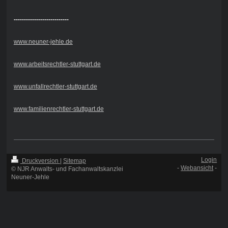
---------------------------
www.neuner-jehle.de
www.arbeitsrechtler-stuttgart.de
www.unfallrechtler-stuttgart.de
www.familienrechtler-stuttgart.de
Login
Druckversion
|
Sitemap
-
Webansicht
-
© NJR Anwalts- und Fachanwaltskanzlei
Neuner-Jehle