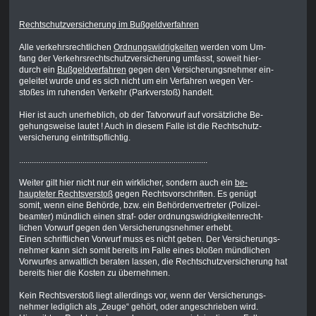
Rechtschutzversicherung im Bußgeldverfahren
Alle verkehrsrechtlichen
Ordnungswidrigkeiten
werden vom Um-
fang der Verkehrsrechtschutzversicherung umfasst, soweit hier-
durch ein
Bußgeldverfahren
gegen den Versicherungsnehmer ein-
geleitet wurde und es sich nicht um ein Verfahren wegen Ver-
stoßes im ruhenden Verkehr (Parkverstoß) handelt.
Hier ist auch unerheblich, ob der Tatvorwurf auf vorsätzliche Be-
gehungsweise lautet ! Auch in diesem Falle ist die Rechtschutz-
versicherung eintrittspflichtig.
.........................................................................................
Weiter gilt hier nicht nur ein wirklicher, sondern auch ein
be-
haupteter Rechtsverstoß
gegen Rechtsvorschriften. Es genügt
somit, wenn eine Behörde, bzw. ein Behördenvertreter (Polizei-
beamter) mündlich einen straf- oder ordnungswidrigkeitenrecht-
lichen Vorwurf gegen den Versicherungsnehmer erhebt.
Einen schriftlichen Vorwurf muss es nicht geben. Der Versicherungs-
nehmer kann sich somit bereits im Falle eines bloßen mündlichen
Vorwurfes anwaltlich beraten lassen, die Rechtschutzversicherung hat
bereits hier die Kosten zu übernehmen.
Kein Rechtsverstoß liegt allerdings vor, wenn der Versicherungs-
nehmer lediglich als „Zeuge“ gehört, oder angeschrieben wird.