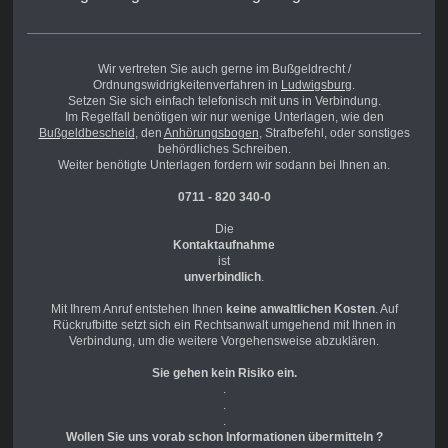
Wir vertreten Sie auch gerne im Bußgeldrecht /
Ordnungswidrigkeitenverfahren in
Ludwigsburg
.
Setzen Sie sich einfach telefonisch mit uns in Verbindung.
Im Regelfall benötigen wir nur wenige Unterlagen, wie den
Bußgeldbescheid
, den
Anhörungsbogen
, Strafbefehl, oder sonstiges
behördliches Schreiben.
Weiter benötigte Unterlagen fordern wir sodann bei Ihnen an.
0711 - 820 340-0
Die
Kontaktaufnahme
ist
unverbindlich
.
Mit Ihrem Anruf entstehen Ihnen
keine anwaltlichen Kosten
. Auf
Rückrufbitte setzt sich ein Rechtsanwalt umgehend mit Ihnen in
Verbindung, um die weitere Vorgehensweise abzuklären.
Sie gehen kein Risiko ein.
.
.
.
Wollen Sie uns vorab schon Informationen übermitteln ?