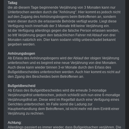
Tattag
die ab diesem Tage beginnende Verjährung von 3 Monaten kann nur
Unterbrochen werden durch die "Anhörung". Hier kommt es jedoch nicht
auf den Zugang des Anhörungsbogens beim Betroffenen an, sondern
wann dieser durch die erlassende Behörde verfügt wurde. Liegt diese
Verfügung noch innerhalb der 3 Monate tritt keine Verjährung ein.
Ist die Verfügung allerdings gegen die falsche Person erlassen worden,
so tritt Verjährung gegen den tatsächlichen Fahrer mit Ablauf von drei
Monaten natürlich ein. Dier kann sodann völlig unbeschadet bekannt
gegeben werden.
Anhörungsbogen
Ab Erlass des Anhörungsbogens wird der Ablauf der obigen Verjährung
unterbrochen und es beginnt eine neue Verjährung von drei Monaten.
Auch diese kann wieder binnen 3-er Monate durch den Erlass des
Bußgeldbescheides unterbrochen werden. Auch hier kommt es nicht auf
den Zgang des Bescheides beim Betroffenen an.
Bußgeldbescheid
Ab Erlass des Bußgeldbescheides wird die erneute 3-monatige
Verjährungsfrist unterbrochen, jedoch schließt sich nun eine 6-monatige
Verjährungsfrist an. Diese wird im Regelfall durch eine Verfügung eines
Gerichtes unterbrochen. Im Falle somit die Ladung zur
Hauptverhandlung dem Betroffenen, ist nicht mehr mit dem Eintritt einer
Verjährung zu rechnen.
Achtung:
Allerdings passiert es immer wieder, dass Bußgeldsachen verjähren. Die