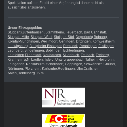
Spekulation auf den Eintritt einer Verjährung ist daher nicht als
aussichtslos anzusehen.
Unser Einzugsgebiet:
Stuttgart
(
Zuffenhausen
,
Stammheim
,
Feuerbach
,
Bad Cannstatt
,
Stuttgart-Mitte
,
Stuttgart-West
,
Stuttgart-Süd
,
Degerloch
),
Botnang
,
Korntal-Münchingen
,
Weilimdorf
,
Gerlingen
,
Ditzingen
,
Kornwestheim
,
Ludwigsburg
,
Bietigheim-Bissingen
,
Remseck
,
Renningen
,
Esslingen
,
Leonberg
,
Sindelfingen
,
Böblingen
,
Echterdingen
,
Leinfelden
,
Filderstadt
,
Neuhausen
,
Sillenbuch
,
Fellbach
,
Freiberg
,
Kirchheim a.N. Lauffen, Ilsfeld, Untergruppenbach,Talheim Heilbronn,
Leingarten, Neckarsulm, Schorndorf, Göppingen, Schwäbisch Gmünd,
Nürtingen, Pforzheim, Karlsruhe,Reutlingen, Ulm,Crailsheim,
Aalen,Heidelberg u.v.m.