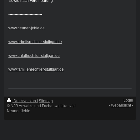
sowie nach Vereinbarung
---------------------------
www.neuner-jehle.de
www.arbeitsrechtler-stuttgart.de
www.unfallrechtler-stuttgart.de
www.familienrechtler-stuttgart.de
Login
Druckversion
|
Sitemap
-
Webansicht
-
© NJR Anwalts- und Fachanwaltskanzlei
Neuner-Jehle