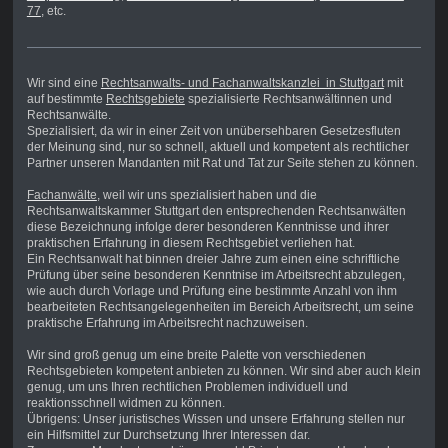
77
, etc.
Wir sind eine
Rechtsanwalts- und Fachanwaltskanzlei in Stuttgart
mit
auf bestimmte
Rechtsgebiete
spezialisierte Rechtsanwältinnen und
Rechtsanwälte.
Spezialisiert, da wir in einer Zeit von unübersehbaren Gesetzesfluten
der Meinung sind, nur so schnell, aktuell und kompetent als rechtlicher
Partner unseren Mandanten mit Rat und Tat zur Seite stehen zu können.
Fachanwälte
, weil wir uns spezialisiert haben und die
Rechtsanwaltskammer Stuttgart den entsprechenden Rechtsanwälten
diese Bezeichnung infolge derer besonderen Kenntnisse und ihrer
praktischen Erfahrung in diesem Rechtsgebiet verliehen hat.
Ein Rechtsanwalt hat binnen dreier Jahre zum einen eine schriftliche
Prüfung über seine besonderen Kenntnise im Arbeitsrecht abzulegen,
wie auch durch Vorlage und Prüfung eine bestimmte Anzahl von ihm
bearbeiteten Rechtsangelegenheiten im Bereich Arbeitsrecht, um seine
praktische Erfahrung im Arbeitsrecht nachzuweisen.
Wir sind groß genug um eine breite Palette von verschiedenen
Rechtsgebieten kompetent anbieten zu können. Wir sind aber auch klein
genug, um uns Ihren rechtlichen Problemen individuell und
reaktionsschnell widmen zu können.
Übrigens: Unser juristisches Wissen und unsere Erfahrung stellen nur
ein Hilfsmittel zur Durchsetzung Ihrer Interessen dar.