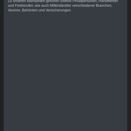
Zu unseren Mandanten gehören sowohl Privatpersonen, Handwerker
und Freiberufler, wie auch Mittelständler verschiedener Branchen,
Vereine, Behörden und Versicherungen.