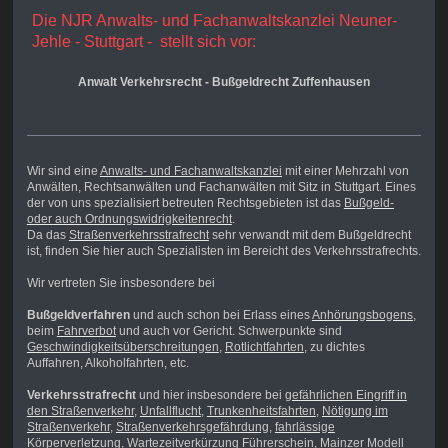
Die NJR Anwalts- und Fachanwaltskanzlei Neuner-
Jehle - Stuttgart - stellt sich vor:
Anwalt Verkehrsrecht - Bußgeldrecht Zuffenhausen
Wir sind eine
Anwalts- und Fachanwaltskanzlei
mit einer Mehrzahl von
Anwälten, Rechtsanwälten und Fachanwälten mit Sitz in Stuttgart. Eines
der von uns spezialisiert betreuten Rechtsgebieten ist das
Bußgeld-
oder auch Ordnungswidrigkeitenrecht
.
Da das
Straßenverkehrsstrafrecht
sehr verwandt mit dem Bußgeldrecht
ist, finden Sie hier auch Spezialisten im Bereicht des Verkehrsstrafrechts.
Wir vertreten Sie insbesondere bei
Bußgeldverfahren
und auch schon bei Erlass eines
Anhörungsbogens
,
beim
Fahrverbot
und auch vor Gericht. Schwerpunkte sind
Geschwindigkeitsüberschreitungen
,
Rotlichtfahrten
, zu dichtes
Auffahren, Alkoholfahrten, etc.
Verkehrsstrafrecht
und hier insbesondere bei
gefährlichen Eingriff in
den Straßenverkehr
,
Unfallflucht
,
Trunkenheitsfahrten
,
Nötigung im
Straßenverkehr
,
Straßenverkehrsgefährdung
,
fahrlässige
Körperverletzung
,
Wartezeitverkürzung Führerschein
,
Mainzer Modell