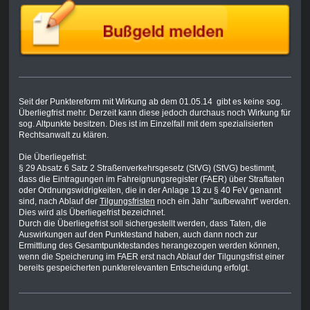
Seit der Punktereform mit Wirkung ab dem 01.05.14 gibt es keine sog.
Überliegfrist mehr. Derzeit kann diese jedoch durchaus noch Wirkung für
sog. Altpunkte besitzen. Dies ist im Einzelfall mit dem spezialisierten
Rechtsanwalt zu klären.
Die Überliegefrist:
§ 29 Absatz 6 Satz 2
Straßenverkehrsgesetz (StVG)
(StVG) bestimmt,
dass die Eintragungen im
Fahreignungsregister
(FAER) über Straftaten
oder Ordnungswidrigkeiten, die in der Anlage 13 zu § 40 FeV genannt
sind, nach Ablauf der
Tilgungsfristen
noch ein Jahr "aufbewahrt" werden.
Dies wird als Überliegefrist bezeichnet.
Durch die Überliegefrist soll sichergestellt werden, dass Taten, die
Auswirkungen auf den Punktestand haben, auch dann noch zur
Ermittlung des Gesamtpunktestandes herangezogen werden können,
wenn die Speicherung im FAER erst nach Ablauf der Tilgungsfrist einer
bereits gespeicherten punkterelevanten Entscheidung erfolgt.