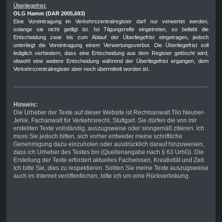
Überliegefrist:
OLG Hamm (DAR 2005,693)
Eine Voreintragung im Verkehrszentralregister darf nur verwertet werden,
solange sie nicht getilgt ist. Ist Tilgungsreife eingetreten, so beliebt die
Entscheidung zwar bis zum Ablauf der Überliegefrist eingetragen, jedoch
unterliegt die Voreintragung einem Verwertungsverbot. Die Überliegefrist soll
lediglich verhindern, dass eine Entscheidung aus dem Register gelöscht wird,
obwohl eine weitere Entscheidung während der Überliegefrist ergangen, dem
Verkehrszentralregister aber noch übermittelt worden ist.
Hinweis:
Die Urheber der Texte auf dieser Website ist Rechtsanwalt Tilo Neuner-
Jehle, Fachanwalt für Verkehrsrecht, Stuttgart. Sie dürfen die von mir
erstellten Texte vollständig, auszugsweise oder sinngemäß zitieren. Ich
muss Sie jedoch bitten, sich vorher entweder meine schriftliche
Genehmigung dazu einzuholen oder ausdrücklich darauf hinzuweisen,
dass ich Urheber des Textes bin (Quellenangabe nach § 63 UrhG). Die
Erstellung der Texte erfordert aktuelles Fachwissen, Kreativität und Zeit.
Ich bitte Sie, dies zu respektieren. Sollten Sie meine Texte auszugsweise
auch im Internet veröffentlichen, bitte ich um eine Rückverlinkung.