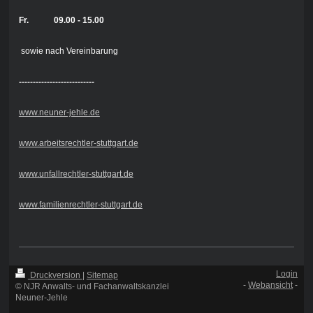
Fr. 09.00 - 15.00
sowie nach Vereinbarung
---------------------------
www.neuner-jehle.de
www.arbeitsrechtler-stuttgart.de
www.unfallrechtler-stuttgart.de
www.familienrechtler-stuttgart.de
Login
Druckversion
|
Sitemap
-
Webansicht
-
© NJR Anwalts- und Fachanwaltskanzlei
Neuner-Jehle