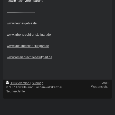
sowie nach Vereinbarung
---------------------------
www.neuner-jehle.de
www.arbeitsrechtler-stuttgart.de
www.unfallrechtler-stuttgart.de
www.familienrechtler-stuttgart.de
Login
Druckversion
|
Sitemap
-
Webansicht
-
© NJR Anwalts- und Fachanwaltskanzlei
Neuner-Jehle