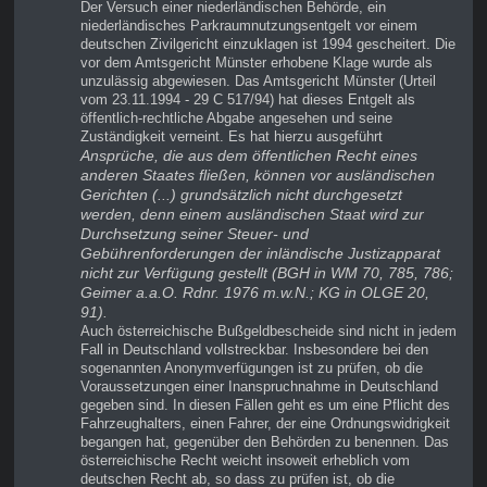
Der Versuch einer niederländischen Behörde, ein
niederländisches Parkraumnutzungsentgelt vor einem
deutschen Zivilgericht einzuklagen ist 1994 gescheitert. Die
vor dem Amtsgericht Münster erhobene Klage wurde als
unzulässig abgewiesen. Das Amtsgericht Münster (Urteil
vom 23.11.1994 - 29 C 517/94) hat dieses Entgelt als
öffentlich-rechtliche Abgabe angesehen und seine
Zuständigkeit verneint. Es hat hierzu ausgeführt
Ansprüche, die aus dem öffentlichen Recht eines
anderen Staates fließen, können vor ausländischen
Gerichten (...) grundsätzlich nicht durchgesetzt
werden, denn einem aus­ländischen Staat wird zur
Durchsetzung seiner Steuer- und
Gebührenforderungen der in­ländische Justizapparat
nicht zur Verfügung gestellt (BGH in WM 70, 785, 786;
Geimer a.a.O. Rdnr. 1976 m.w.N.; KG in OLGE 20,
91).
Auch österreichische Bußgeldbescheide sind nicht in jedem
Fall in Deutschland vollstreckbar. Insbesondere bei den
sogenannten Anonymverfügungen ist zu prüfen, ob die
Voraussetzungen einer Inanspruchnahme in Deutschland
gegeben sind. In diesen Fällen geht es um eine Pflicht des
Fahrzeughalters, einen Fahrer, der eine Ordnungswidrigkeit
begangen hat, gegenüber den Behörden zu benennen. Das
österreichische Recht weicht insoweit erheblich vom
deutschen Recht ab, so dass zu prüfen ist, ob die