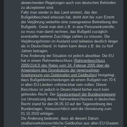
abweichenden Regelungen auch von deutschen Behörden
zu akzeptieren sind.
Falls man wieder in das Land einreist, das den
Bußgeldbescheid erlassen hat, droht dort bis zum Eintritt
der Verjährung weiterhin eine zwangsweise Beitreibung des
Bußgelds. Gerät man dort z.B. in eine Personenkontrolle,
so muss man damit rechnen, das Bußgeld zuzüglich
eventueller weiterer Zuschläge zahlen zu müssen. Die
Verjährungsfristen im Ausland sind teilweise deutlich länger
als in Deutschland. In Italien kann diese z.B. bis zu fünf
Jahren betragen.
Eine Änderung der Situation ist jedoch absehbar. Die EU
hat in einem Rahmenbeschluss (
Rahmenbeschluss
2005/214/JI des Rates vom 24. Februar 2005 über die
Anwendung des Grundsatzes der gegenseitigen
Anerkennung von Geldstrafen und Geldbußen
) festgelegt,
dass Bußgeldentscheidungen ab einem Bußgeld von 70 €
in allen EU-Ländern vollstreckbar sein sollen. Dieser
Beschluss ist jedoch in Deutschland bisher noch kein
geltendes Recht. Der
Gesetzentwurf der Bundesregierung
zur Umsetzung dieses Rahmenbeschlusses in deutsches
Recht stand für den 06.05.10 auf der Tagesordnung des
Bundestages. Voraussichtlich wird die Umsetzung zum
01.10.2010 erfolgen.
Die Änderung bedeutet, dass ab diesem Datum
straßenverkehrsrechtliche Geldbußen aus allen EU-Staaten