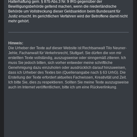
Halterhaftung gem. § 87b Abs.3 Nr. 9 IRG gegenüber der
Bewilligungsbehörde geltend machen, wenn die niederländische
Behörde um Vollstreckung dieser Geldsanktion beim Bundesamt für
Justiz ersucht. Im gerichtlichen Verfahren wird der Betroffene damit nicht
mehr gehört.
Hinweis:
Die Urheber der Texte auf dieser Website ist Rechtsanwalt Tilo Neuner-
Jehle, Fachanwalt für Verkehrsrecht, Stuttgart. Sie dürfen die von mir
erstellten Texte vollständig, auszugsweise oder sinngemäß zitieren. Ich
muss Sie jedoch bitten, sich vorher entweder meine schriftliche
Genehmigung dazu einzuholen oder ausdrücklich darauf hinzuweisen,
dass ich Urheber des Textes bin (Quellenangabe nach § 63 UrhG). Die
Erstellung der Texte erfordert aktuelles Fachwissen, Kreativität und Zeit.
Ich bitte Sie, dies zu respektieren. Sollten Sie meine Texte auszugsweise
auch im Internet veröffentlichen, bitte ich um eine Rückverlinkung.