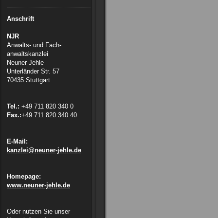
Anschrift
NJR
Anwalts- und Fach-
anwaltskanzlei
Neuner-Jehle
Unterländer Str. 57
70435 Stuttgart
Tel.:
+49 711 820 340 0
Fax.:
+49 711 820 340 40
E-Mail:
kanzlei@neuner-jehle.de
Homepage:
www.neuner-jehle.de
Oder nutzen Sie unser