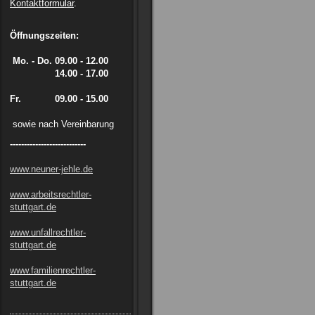
Kontaktformular
.
Öffnungszeiten:
Mo. - Do.
09.00 - 12.00
14.00 - 17.00
Fr. 09.00 - 15.00
sowie nach Vereinbarung
---------------------------
www.neuner-jehle.de
www.arbeitsrechtler-
stuttgart.de
www.unfallrechtler-
stuttgart.de
www.familienrechtler-
stuttgart.de