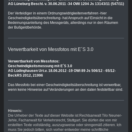
AG Lüneburg Beschl. v. 30.06.2011 -34 OWi 1204 Js 13143/11 (547/11)
Der Verteidiger in einem Ordnungswidrigkeitenverfahren -hier
Geschwindigkeitsüberschreitung- hat Anspruch auf Einsicht in die
Bedeinungsanleitung des Messgeräts, allerdings nur in den Räumen
der Bußgeldbehörde.
Verwertbarkeit von Messfotos mit E´S 3.0
Verwertbarkeit von Messfotos:
Geschwindigkeitsmessung mit E´S 3.0
AG Lüdinghausen Urt.v. 18.06.2012 -19 OWi 89 Js 506/12 - 65/12-
BeckRS 2012, 21996
Das Messfoto bei einer Geschwindigkeitsüberschreitung ist verwertbar,
wenn keine Hinweise auf Veränderungen an den daten feststellbar sind.
Hinweis:
Die Urheber der Texte auf dieser Website ist Rechtsanwalt Tilo Neuner-
Jehle, Fachanwalt für Verkehrsrecht, Stuttgart. Sie dürfen die von mir
erstellten Texte vollständig, auszugsweise oder sinngemäß zitieren. Ich
muss Sie jedoch bitten, sich vorher entweder meine schriftliche