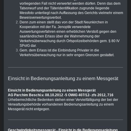
vorliegenden Fall nicht verwertet werden dürfen. Denn das dem
Tatvorwurf und der Täteridentifikation zugrunde liegende
Messfoto unterliegt nach Auffassung des Gerichts vielmehr einem
Beweisverwertungsverbot.
Denn zum einen stellt das von der Stadt Neunkirchen in
Kooperation mit der Fa. Jenoptik verwendete
Auswertungsverfahren einen erheblichen Verstoß gegen den
saarländischen Erlass über die Wahrnehmung der
Verkehrsüberwachung durch Ortspolizeibehörden gem. § 80 IV
SPolG dar.
Gem. dem Erlass ist die Einbindung Privater in die
Verkehrsüberwachung nur in sehr engen Grenzen gestattet.
Einsicht in Bedienungsanleitung zu einem Messgerät
Einsicht in Bedienungsanleitung zu einem Messgerät
AG Parchim Beschl.v. 08.10.2012 -5 OWiG 407/12- zfs 2012, 716
Urheberrechtliche Bedenken stehen einer Vervielfältigung der bei der
Verwaltungsbehörde vorhandenen Bedienungsanleitung zu einem
Messgerät nicht entgegen.
Geschwindigkeitsmessgerät - Einsicht in die Bedienungsanleitung